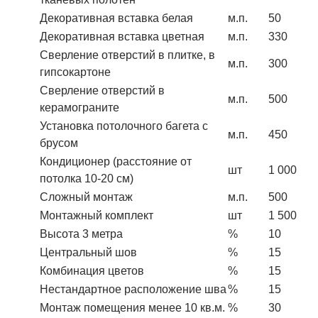
Декоративная вставка белая
м.п.
50
Декоративная вставка цветная
м.п.
330
Сверление отверстий в плитке, в
м.п.
300
гипсокартоне
Сверление отверстий в
м.п.
500
керамограните
Установка потолочного багета с
м.п.
450
брусом
Кондиционер (расстояние от
шт
1 000
потолка 10-20 см)
Сложный монтаж
м.п.
500
Монтажный комплект
шт
1 500
Высота 3 метра
%
10
Центральный шов
%
15
Комбинация цветов
%
15
Нестандартное расположение шва
%
15
Монтаж помещения менее 10 кв.м.
%
30