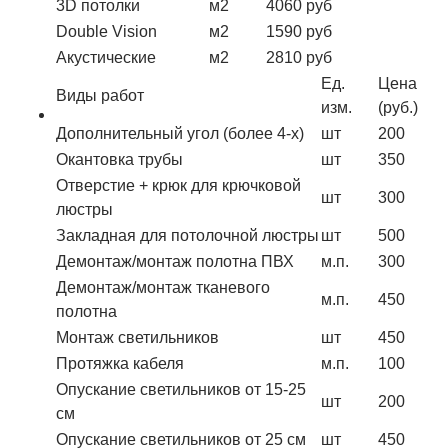
3D потолки
м2
4060 руб
Double Vision
м2
1590 руб
Акустические
м2
2810 руб
Ед.
Цена
Виды работ
изм.
(руб.)
Дополнительный угол (более 4-х)
шт
200
Окантовка трубы
шт
350
Отверстие + крюк для крючковой
шт
300
люстры
Закладная для потолочной люстры
шт
500
Демонтаж/монтаж полотна ПВХ
м.п.
300
Демонтаж/монтаж тканевого
м.п.
450
полотна
Монтаж светильников
шт
450
Протяжка кабеля
м.п.
100
Опускание светильников от 15-25
шт
200
см
Опускание светильников от 25 см
шт
450