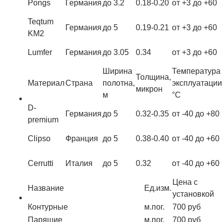
Pongs
Германия
до 3.2
0.18-0.20
от +3 до +60
Teqtum
Германия
до 5
0.19-0.21
от +3 до +60
KM2
Lumfer
Германия
до 3.05
0.34
от +3 до +60
Ширина
Температура
Толщина,
Материал
Страна
полотна,
эксплуатации
микрон
м
°С
D-
Германия
до 5
0.32-0.35
от -40 до +80
premium
Clipso
Франция
до 5
0.38-0.40
от -40 до +60
Cerrutti
Италия
до 5
0.32
от -40 до +60
Цена с
Название
Ед.изм.
установкой
Контурные
м.пог.
700 руб
Парящие
м.пог.
700 руб