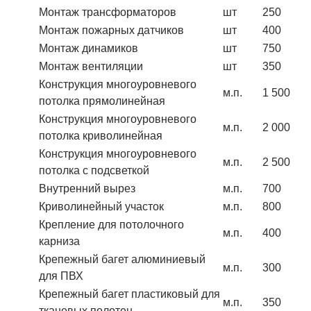
Монтаж трансформаторов
шт
250
Монтаж пожарных датчиков
шт
400
Монтаж динамиков
шт
750
Монтаж вентиляции
шт
350
Конструкция многоуровневого
м.п.
1 500
потолка прямолинейная
Конструкция многоуровневого
м.п.
2 000
потолка криволинейная
Конструкция многоуровневого
м.п.
2 500
потолка с подсветкой
Внутренний вырез
м.п.
700
Криволинейный участок
м.п.
800
Крепление для потолочного
м.п.
400
карниза
Крепежный багет алюминиевый
м.п.
300
для ПВХ
Крепежный багет пластиковый для
м.п.
350
тканевых полотен