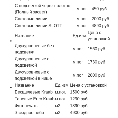
С подсветкой через полотно
м.пог.
450 руб
(Полный засвет)
Световые линии
м.пог.
2000 руб
Световые линии SLOTT
м.пог.
4890 руб
Цена с
Название
Ед.изм.
установкой
Двухуровневые без
м.пог.
1560 руб
подсветки
Двухуровневые с
м.пог.
1730 руб
подсветкой
Двухуровневые с
м.пог.
2800 руб
подсветкой в нише
Название
Ед.изм.
Цена с установкой
Бесщелевые Kraab
м.пог.
1590 руб
Теневые Euro Kraab
м.пог.
1290 руб
Фотопечать
м2
1390 руб
Звездное небо
м2
4900 руб