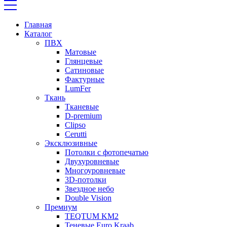
Главная
Каталог
ПВХ
Матовые
Глянцевые
Сатиновые
Фактурные
LumFer
Ткань
Тканевые
D-premium
Clipso
Cerutti
Эксклюзивные
Потолки с фотопечатью
Двухуровневые
Многоуровневые
3D-потолки
Звездное небо
Double Vision
Премиум
TEQTUM KM2
Теневые Euro Kraab