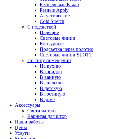
Бесщелевые Kraab
Резные Apply
Акустические
Cold Stretch
С подсветкой
Парящие
Световые линии
Контурные
Подсветка через полотно
Световые линии SLOTT
По типу помещений
На кухню
В коридор
В ванную
В спальню
В детскую
В гостиную
В доме
Аксессуары
Светильники
Карнизы для штор
Наши работы
Цены
Услуги
Компания