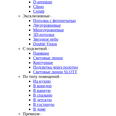
D-premium
Clipso
Cerutti
Эксклюзивные
Потолки с фотопечатью
Двухуровневые
Многоуровневые
3D-потолки
Звездное небо
Double Vision
С подсветкой
Парящие
Световые линии
Контурные
Подсветка через полотно
Световые линии SLOTT
По типу помещений
На кухню
В коридор
В ванную
В спальню
В детскую
В гостиную
В доме
Премиум